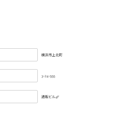
横浜市上北町
3-24-555
通販ビル4F