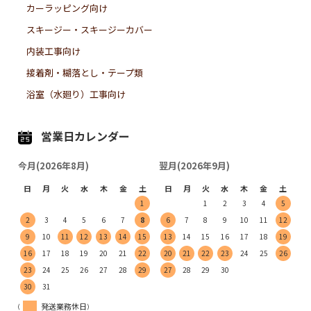
カーラッピング向け
スキージー・スキージーカバー
内装工事向け
接着剤・糊落とし・テープ類
浴室（水廻り）工事向け
営業日カレンダー
今月(2026年8月)
翌月(2026年9月)
日
月
火
水
木
金
土
日
月
火
水
木
金
土
1
1
2
3
4
5
2
3
4
5
6
7
8
6
7
8
9
10
11
12
9
10
11
12
13
14
15
13
14
15
16
17
18
19
16
17
18
19
20
21
22
20
21
22
23
24
25
26
23
24
25
26
27
28
29
27
28
29
30
30
31
(
発送業務休日)