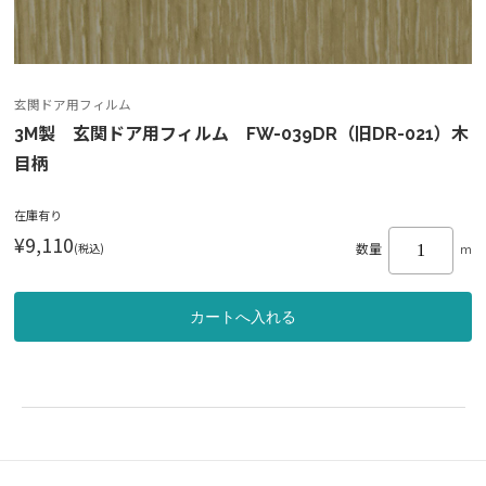
玄関ドア用フィルム
3M製 玄関ドア用フィルム FW-039DR（旧DR-021）木
目柄
在庫有り
¥9,110
(税込)
数量
m