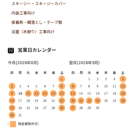
スキージー・スキージーカバー
内装工事向け
接着剤・糊落とし・テープ類
浴室（水廻り）工事向け
営業日カレンダー
今月(2026年8月)
翌月(2026年9月)
日
月
火
水
木
金
土
日
月
火
水
木
金
土
1
1
2
3
4
5
2
3
4
5
6
7
8
6
7
8
9
10
11
12
9
10
11
12
13
14
15
13
14
15
16
17
18
19
16
17
18
19
20
21
22
20
21
22
23
24
25
26
23
24
25
26
27
28
29
27
28
29
30
30
31
(
発送業務休日)