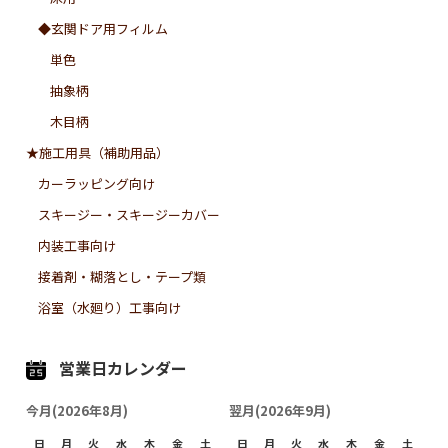
◆玄関ドア用フィルム
単色
抽象柄
木目柄
★施工用具（補助用品）
カーラッピング向け
スキージー・スキージーカバー
内装工事向け
接着剤・糊落とし・テープ類
浴室（水廻り）工事向け
営業日カレンダー
今月(2026年8月)
翌月(2026年9月)
日
月
火
水
木
金
土
日
月
火
水
木
金
土