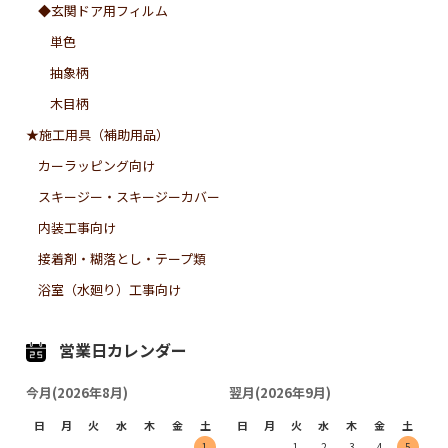
◆玄関ドア用フィルム
単色
抽象柄
木目柄
★施工用具（補助用品）
カーラッピング向け
スキージー・スキージーカバー
内装工事向け
接着剤・糊落とし・テープ類
浴室（水廻り）工事向け
営業日カレンダー
今月(2026年8月)
翌月(2026年9月)
日
月
火
水
木
金
土
日
月
火
水
木
金
土
1
1
2
3
4
5