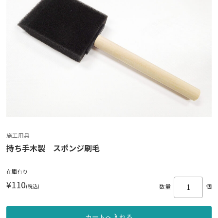
施工用具
持ち手木製 スポンジ刷毛
在庫有り
¥110
(税込)
数量
個