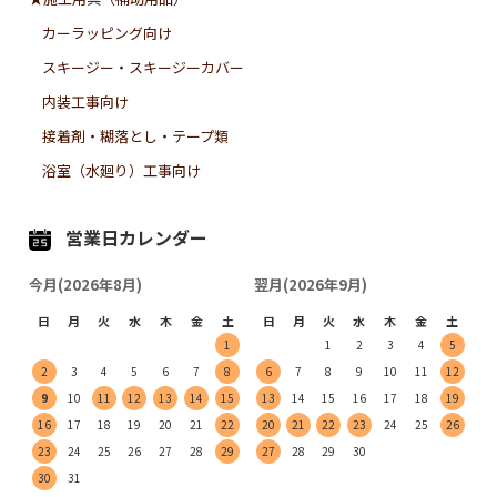
カーラッピング向け
スキージー・スキージーカバー
内装工事向け
接着剤・糊落とし・テープ類
浴室（水廻り）工事向け
営業日カレンダー
今月(2026年8月)
翌月(2026年9月)
日
月
火
水
木
金
土
日
月
火
水
木
金
土
1
1
2
3
4
5
2
3
4
5
6
7
8
6
7
8
9
10
11
12
9
10
11
12
13
14
15
13
14
15
16
17
18
19
16
17
18
19
20
21
22
20
21
22
23
24
25
26
23
24
25
26
27
28
29
27
28
29
30
30
31